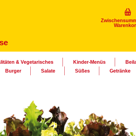
Zwischensum
Warenko
sse
litäten & Vegetarisches
Kinder-Menüs
Beil
Burger
Salate
Süßes
Getränke