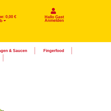
me:
0,00 €
Hallo Gast
Anmelden
rb
agen & Saucen
Fingerfood